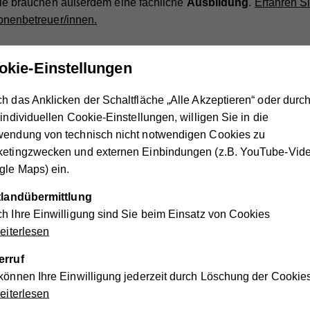
ie brauchen außerdem eine fachliche
Ausbildung
.
Erfahren Si
onenbetreuer/innen.
 für die Bewerbung?
okie-Einstellungen
h das Anklicken der Schaltfläche „Alle Akzeptieren“ oder durc
unden-Betreuer/in füllen Sie ganz einfach unser
Online-Formu
 individuellen Cookie-Einstellungen, willigen Sie in die
tieren Sie anschließend und vereinbaren einen Termin für ein
wendung von technisch nicht notwendigen Cookies zu
eutscher Sprache
.
ketingzwecken und externen Einbindungen (z.B. YouTube-Vide
le Maps) ein.
ttlandübermittlung
h Ihre Einwilligung sind Sie beim Einsatz von Cookies
JETZT BEWERBEN
iterlesen
erruf
m Vorstellungsgespräch mitbringen?
können Ihre Einwilligung jederzeit durch Löschung der Cookie
iterlesen
 werden Sie zu einem Vorstellungsgespräch eingeladen.