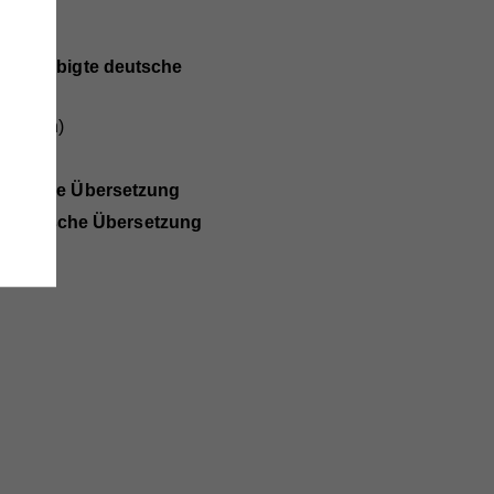
beglaubigte deutsche
änge
rhanden)
wie
eutsche Übersetzung
e deutsche Übersetzung
e
,