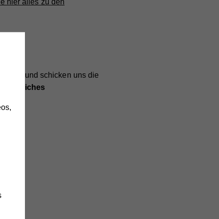
e hier alles zu den
h
lar
aus und schicken uns die
persönliches
os,
s